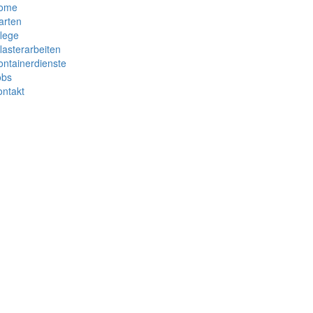
ome
arten
lege
lasterarbeiten
ntainerdienste
obs
ontakt